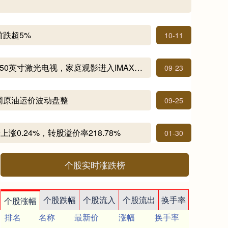
前跌超5%
10-11
万德资本 海信发布全球最大150英寸激光电视，家庭观影进入IMAX时代
09-23
周原油运价波动盘整
09-25
涨0.24%，转股溢价率218.78%
01-30
个股实时涨跌榜
个股跌幅
个股流入
个股流出
换手率
个股涨幅
排名
名称
最新价
涨幅
换手率