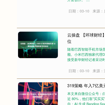
日期：03-10
来源：
云操盘 【环球财经
位
随着巴西智能手机市场
额。小米巴西独家代理D
接受新华财经记者采访时
与徕....
日期：03-10
来源：
319策略 年入7
本文来自微信公众号：白
近 80%，他们靠"买
自：AI 生成 Bendin