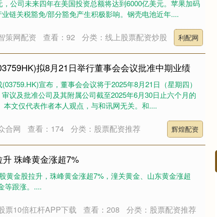
美元，公司未来四年在美国投资总额将达到6000亿美元。苹果加码
业链关税豁免/部分豁免产生积极影响。钢壳电池近年....
智策网配资
查看：92
分类：线上股票配资炒股
利配网
03759HK)拟8月21日举行董事会会议批准中期业绩
03759.HK)宣布，董事会会议将于2025年8月21日（星期四）
审议及批准公司及其附属公司截至2025年6月30日止六个月的
】本文仅代表作者本人观点，与和讯网无关。和....
众合网
查看：174
分类：股票配资推荐
辉煌配资
拉升 珠峰黄金涨超7%
港股黄金股拉升，珠峰黄金涨超7%，潼关黄金、山东黄金涨超
跟涨。....
创业板指
3515.56
%
-19.58
-0.55%
股票10倍杠杆APP下载
查看：208
分类：股票配资推荐