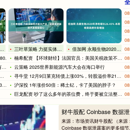
08
08
08
08
三叶草策略 力挺实体经济新兴产业，金融多项新政齐发提振信心
倍加网 永顺生物2020年净利增长26.43% 本期收到政府
08
0.
楠希配资 【环球财经】法国官员：美国关税政策不确定性将拖累对
08
0
云策略 2025世界新能源汽车大会在海口举行
08
寻牛堂 12月9日莱克转债上涨03%，转股溢价率2123%
08
力
沪深投 1年涨价50倍：稀土钇，卡了美国的脖子？
08
巨龙配资 吵了这么多年的茶位费，终于要被立法整治了？
08
财牛股配 Coinbase 
来源：市场资讯财牛股配 （来源：吴
Coinbase 数据泄露案的更多细节..