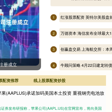
红涨股票配资 英特尔美股盘
1
2
创赢盘交易 上海航交所：本
3
注册成立
牛顾问策略 4月22日建龙转债上
4
票配资推荐
线上股票配资炒股
果(AAPLUS)承诺加码美国本土投资 重视钢壳电池放
证券发布研报称，苹果公司(AAPL.US)在官网宣布，将向美国