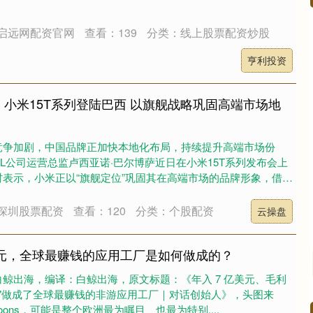
启远网配资官网
查看：139
分类：线上股票配资炒股
亨利投资
】小米15T系列登陆巴西 以旗舰战略巩固高端市场地
竞争加剧，中国品牌正加快本地化布局，持续提升高端市场份
L公司运营总监卢西亚诺·巴尔博萨近日在小米15T系列发布会上
表示，小米正以“旗舰定位”巩固其在高端市场的品牌形象，借助
深圳股票配资
查看：120
分类：个股配资
云操盘
亿美元，全球最赚钱的应用工厂是如何做成的？
鲸出海，编译：白鲸出海，原文标题：《年入 7 亿美元、毛利
买买"做成了全球最赚钱的非游应用工厂｜对话创始人》，头图来
g Spoons，可能是整个欧洲最为瞩目、也最为特别....