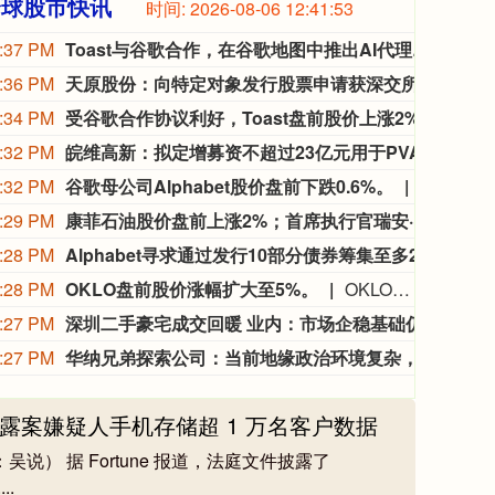
全球股市快讯
时间:
2026-08-06 12:41:55
:37 PM
Toast与谷歌合作，在谷歌地图中推出AI代理智能点餐功能
8月6
:36 PM
天原股份：向特定对象发行股票申请获深交所审核通过
天原
:34 PM
受谷歌合作协议利好，Toast盘前股价上涨2%。
受谷歌
:32 PM
皖维高新：拟定增募资不超过23亿元用于PVA树脂及光学薄膜项目
皖维
:32 PM
谷歌母公司Alphabet股价盘前下跌0.6%。
谷歌母公司
:29 PM
康菲石油股价盘前上涨2%；首席执行官瑞安·兰斯即将退休。
康菲
:28 PM
Alphabet寻求通过发行10部分债券筹集至多250亿美元
知情人
:28 PM
OKLO盘前股价涨幅扩大至5%。
OKLO盘前股价涨幅扩大至5%。
:27 PM
深圳二手豪宅成交回暖 业内：市场企稳基础仍需夯实
今年
:27 PM
华纳兄弟探索公司：当前地缘政治环境复杂，已出现市场谨慎情绪显现、消费者走弱的迹象。
华纳
数据泄露案嫌疑人手机存储超 1 万名客户数据
说） 据 Fortune 报道，法庭文件披露了
..