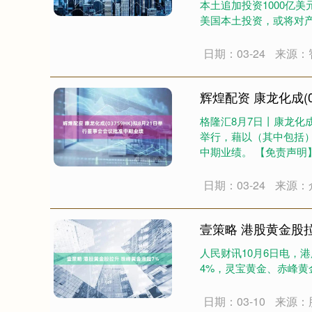
本土追加投资1000亿
美国本土投资，或将对产
日期：03-24
来源：
辉煌配资 康龙化成(
格隆汇8月7日丨康龙化成(
举行，藉以（其中包括）
中期业绩。 【免责声明
日期：03-24
来源：
壹策略 港股黄金股
人民财讯10月6日电，
4%，灵宝黄金、赤峰黄金等
北证50
1122.88
85
-0.15%
3.42
0.30
日期：03-10
来源：