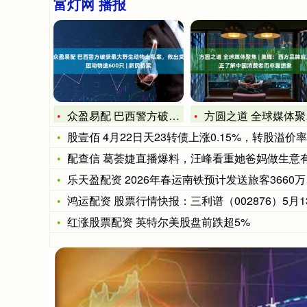
富灯网 播报
众盈易配 巴西警方破获最大野生动物走私案，救出受困动物逾60
方圆之道 全球媒体聚焦 | 美媒：西方品牌应真正了解中国消费
股壹佰 4月22日天23转债上涨0.15%，转股溢价率8
配查信 葛荟婕直播爆料，汪峰看重她爸妈做生意有钱，离婚给3
乐天盈配资 2026年春运南铁预计发送旅客3660万人次
鸿运配资 股票行情快报：三利谱（002876）5月13日主
红涨股票配资 英特尔美股盘前跌超5%