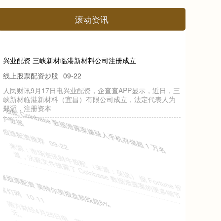
滚动资讯
兴业配资 三峡新材临港新材料公司注册成立
线上股票配资炒股
09-22
人民财讯9月17日电兴业配资，企查查APP显示，近日，三
峡新材临港新材料（宜昌）有限公司成立，法定代表人为
郑滔，注册资本
财牛股配 Coinbase 数据泄露案嫌疑人手机存储超 1 万名
客户数据
股票配资推荐
09-22
来源：市场资讯财牛股配 （来源：吴说） 据 Fortune 报
道，法庭文件披露了 Coinbase 数据泄露案的更多细节
红涨股票配资 英特尔美股盘前跌超5%
富灯网
10-11