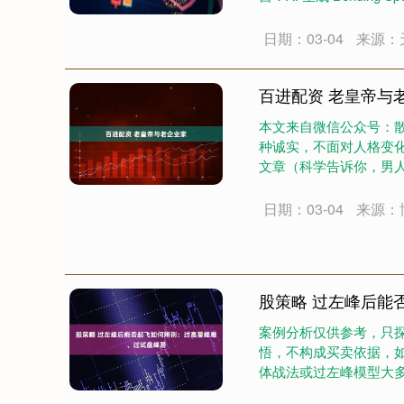
日期：03-04
来源：
百进配资 老皇帝与
本文来自微信公众号：
种诚实，不面对人格变化
文章（科学告诉你，男
剧，以及....
日期：03-04
来源：
股策略 过左峰后能
案例分析仅供参考，只
悟，不构成买卖依据，
体战法或过左峰模型大
主力却利用....