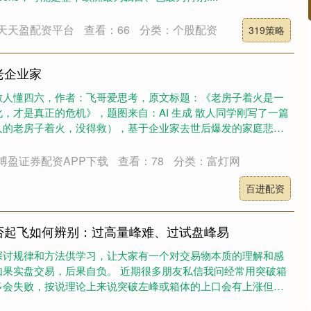
天天盈配资平台
查看：66
分类：个股配资
319策略
老企业家
散人懂四六，作者：飞哥爱思考，原文标题：《老房子着火是一
，才是真正的危机》，题图来自：AI 生成 散人同学刚写了一篇
人的老房子着火，没得救），基于企业家去世后爆发的家庭悲
博盈证券配资APP下载
查看：78
分类：富灯网
百进配资
否起飞如何辨别：过高量峰难、过试盘峰易
探讨规律和方法供学习，让大家有一个对交易物本质的理解和感
如果实盘交易，后果自负。 近期很多朋友私信我问经常用突破箱
多会失败，按说理论上来说突破左峰或箱体的上口会有上涨但是