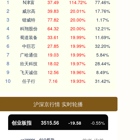
1
N津富
37.49
114.72%
77.46%
2
威尔高
39.83
20.01%
17.76%
3
锴威特
77.82
20.00%
1.17%
4
科翔股份
64.32
20.00%
12.21%
5
蜀道装备
33.61
19.99%
11.69%
6
中巨芯
27.85
19.99%
32.20%
7
广哈通信
19.03
19.99%
5.84%
8
欣天科技
18.02
19.97%
28.44%
9
飞天诚信
12.56
19.96%
8.49%
10
任子行
7.16
19.93%
31.42%
沪深京行情 实时轮播
基金指数
7229.80
国
-1.63
-0.02%