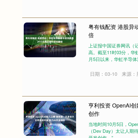
粤有钱配资 港股异
倍
上证报中国证券网讯（记
高。截至11时03分，华虹
月5日以来，华虹半导体港股
日期：03-10
来源：
亨利投资 OpenA
创作
当地时间10月5日，Op
（Dev Day）太让
开发创作。”....