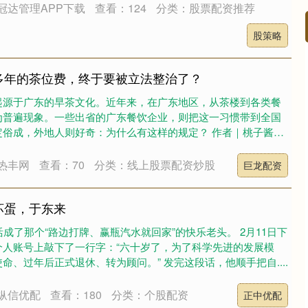
冠达管理APP下载
查看：124
分类：股票配资推荐
股策略
多年的茶位费，终于要被立法整治了？
起源于广东的早茶文化。近年来，在广东地区，从茶楼到各类餐
为普遍现象。一些出省的广东餐饮企业，则把这一习惯带到全国
定俗成，外地人则好奇：为什么有这样的规定？ 作者｜桃子酱编
热丰网
查看：70
分类：线上股票配资炒股
巨龙配资
坏蛋，于东来
活成了那个“路边打牌、赢瓶汽水就回家”的快乐老头。 2月11日下
个人账号上敲下了一行字：“六十岁了，为了科学先进的发展模
命、过年后正式退休、转为顾问。” 发完这段话，他顺手把自....
纵信优配
查看：180
分类：个股配资
正中优配