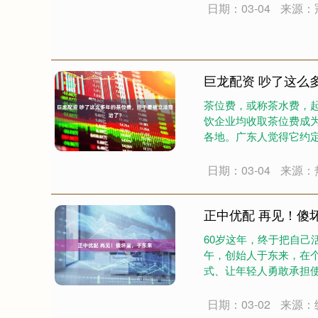
日期：03-04
来源：
巨龙配资 吵了这么
茶位费，或称茶水费，
饮企业均收取茶位费成
各地。广东人觉得它约
辑｜陆一鸣....
日期：03-04
来源：
正中优配 再见！傻
60岁这年，终于把自己
午，创始人于东来，在
式、让年轻人勇敢承担使
日期：03-02
来源：